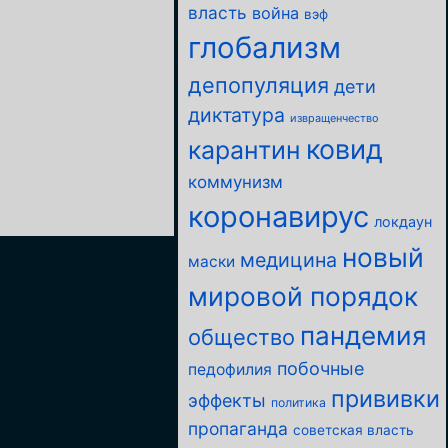
власть
война
вэф
глобализм
депопуляция
дети
диктатура
извращенчество
ковид
карантин
коммунизм
коронавирус
локдаун
новый
медицина
маски
мировой порядок
пандемия
общество
побочные
педофилия
прививки
эффекты
политика
пропаганда
советская власть