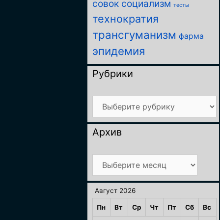
совок
социализм
тесты
технократия
трансгуманизм
фарма
эпидемия
Рубрики
Рубрики
Архив
Архив
Август 2026
Пн
Вт
Ср
Чт
Пт
Сб
Вс