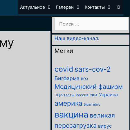
Актуальное
Галереи
Контакты
Поиск:
ему
Наш видео-канал
.
Метки
covid
sars-cov-2
Бигфарма
ВОЗ
Медицинский фашизм
Украина
ПЦР-тесты
Россия
США
америка
билл гейтс
вакцина
великая
перезагрузка
вирус