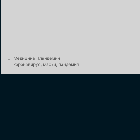
Рубрики
Медицина Пландемии
Метки
коронавирус
,
маски
,
пандемия