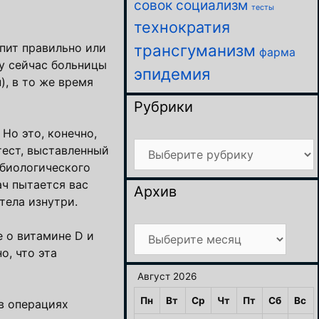
совок
социализм
тесты
технократия
упит правильно или
трансгуманизм
фарма
у сейчас больницы
эпидемия
), в то же время
Рубрики
 Но это, конечно,
Рубрики
тест, выставленный
 биологического
ач пытается вас
Архив
тела изнутри.
Архив
 о витамине D и
о, что эта
Август 2026
Пн
Вт
Ср
Чт
Пт
Сб
Вс
в операциях