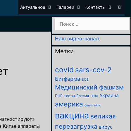
Актуальное
Галереи
Контакты
Поиск:
Наш видео-канал
.
Метки
ет
covid
sars-cov-2
Бигфарма
ВОЗ
Медицинский фашизм
Украина
ПЦР-тесты
Россия
США
америка
билл гейтс
вакцина
великая
иагностируют»
перезагрузка
в Китае аппараты
вирус