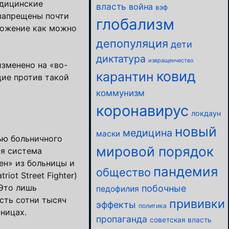
едицинские
власть
война
вэф
 запрещены почти
глобализм
тожение как можно
депопуляция
дети
диктатура
извращенчество
зменено на «во-
ковид
карантин
щие против такой
коммунизм
коронавирус
локдаун
новый
медицина
маски
ью больничного
мировой порядок
ая система
ен» из больницы и
пандемия
общество
ot Street Fighter)
 Это лишь
побочные
педофилия
сть сотни тысяч
прививки
эффекты
политика
ницах.
пропаганда
советская власть