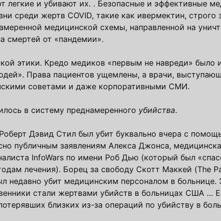
 легкие и убивают их. .
Безопасные и эффективные м
ни среди жертв COVID, такие как ивермектин, строго
онамеренной медицинской схемы, направленной на унич
ла смертей от «пандемии».
кой этики. Кредо медиков «первым не навреди» было и
юдей». Права пациентов ущемлены, а врачи, выступаю
нскими советами и даже корпоративными СМИ.
тилось в систему преднамеренного
убийства
.
Роберт Дэвид Стил был убит буквально вчера с помощ
асно публичным заявлениям Алекса Джонса, медицинск
налиста InfoWars по имени Роб Дью (который был «спас
ам лечения). Борец за свободу Скотт Маккей (The Patri
был недавно убит медицинским персоналом в больнице.
твенники стали жертвами убийств в больницах США … Е
отерявших близких из-за операций по убийству в боль