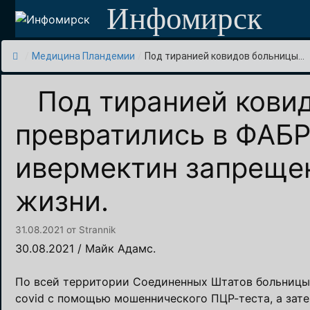
Перейти
Инфомирск
к
содержимому
/
Медицина Пландемии
/
Под тиранией ковидов больницы...
Под тиранией кови
превратились в ФАБ
ивермектин запрещен
жизни.
31.08.2021
от
Strannik
30.08.2021 / Майк Адамс.
По всей территории Соединенных Штатов больницы
covid с помощью мошеннического ПЦР-теста, а зате