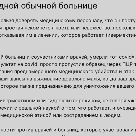
одной обычной больнице
Нельзя доверять медицинскому персоналу, что он пост
м простая некомпетентность или невежество, поскольк
тказывая им в лечении, которое работает (ивермектин
ой больниц и соучастниками врачей, умерли «от covid».
ультат на covid, просто пропустив образец через ПЦР 
тания преднамеренного медицинского убийства и атак
аши шансы на выживание довольно малы, когда ваш вр
которое также предназначено для уничтожения вашего 
 ивермектином или гидроксихлорохином, не говоря уже
чии с реальной наукой о том, что работает, и очевидн
е медицинской этикой или состраданием к людям.
тности против врачей и больниц, которые участвовали 