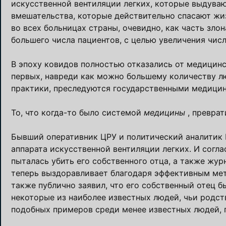
искусственной вентиляции легких, которые выдувают
вмешательства, которые действительно спасают жиз
во всех больницах страны, очевидно, как часть зл
большего числа пациентов, с целью увеличения чис
В эпоху ковидов полностью отказались от медицинс
первых, навреди как можно большему количеству л
практики, преследуются государственными медици
То, что когда-то было системой
медицины
, превра
Бывший оперативник ЦРУ и политический аналитик 
аппарата искусственной вентиляции легких. И согл
пыталась убить его собственного отца, а также жур
теперь выздоравливает благодаря эффективным метод
также публично заявил, что его собственный отец 
некоторые из наиболее известных людей, чьи родс
подобных примеров среди менее известных людей, п