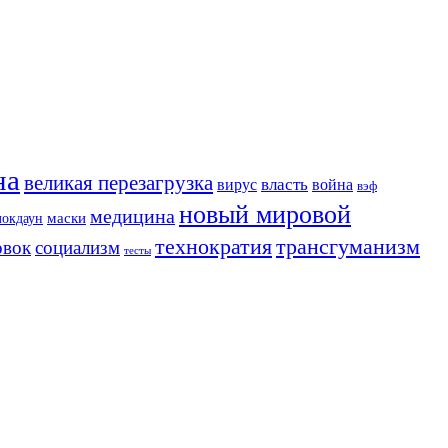
на
великая перезагрузка
вирус
власть
война
вэф
новый мировой
медицина
маски
локдаун
трансгуманизм
технократия
овок
социализм
тесты