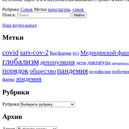
Рубрики
Совок
Метки
концлагерь
,
совок
Поиск:
Наш видео-канал
.
Метки
covid
sars-cov-2
Медицинский фаш
Бигфарма
ВОЗ
глобализм
депопуляция
диктатура
дети
извращенчес
порядок
пандемия
общество
побочн
педофилия
эпидемия
фарма
Рубрики
Рубрики
Архив
Архив