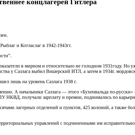
твеннее концлагерей Гитлера
зен.
Рыблаг и Котласлаг в 1942-1943гг.
ости”.
казатели в мирном и относительно не голодном 1931году. Но уже
нства у Сазлага выбил Вишерский ИТЛ, а затем в 1934г. мордовс
шел лишь на уровень Сазлага 1938 г.
ению. А начальники Сазлага — этого «Бухенвальда по-русски» 
ГПУ НКВД, получали зарплату и премии, поднимались по карьерн
сячами лагерных отделений и пунктов, 425 колоний, а также бол
территориальных управлений с подчиненными им исправительно