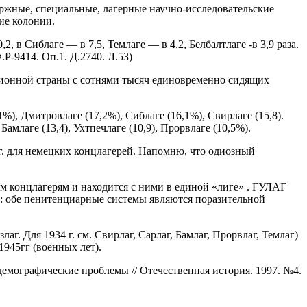
оржные, специальные, лагерные научно-исследовательские
ие колонии.
2, в Сиблаге — в 7,5, Темлаге — в 4,2, Белбалтлаге -в 3,9 раза.
Р-9414. Оп.1. Д.2740. Л.53)
ллионной страны с сотнями тысяч единовременно сидящих
%), Дмитровлаге (17,2%), Сиблаге (16,1%), Свирлаге (15,8).
амлаге (13,4), Ухтпечлаге (10,9), Прорвлаге (10,5%).
г. для немецких концлагерей. Напомню, что одиозный
м концлагерям и находится с ними в единой «лиге» . ГУЛАГ
и: обе пенитенциарные системы являются поразительной
г. Для 1934 г. см. Свирлаг, Сарлаг, Бамлаг, Прорвлаг, Темлаг)
945гг (военных лет).
но-демографические проблемы // Отечественная история. 1997. №4.