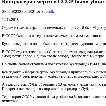
Концлагеря смерти в СССР были убийс
09.05.2023
05.09.2021
от
Strannik
12.11.2018.
Одним из самых страшных немецких концлагерей был Маутхау
В СССР было два лагеря, сопоставимых с ним по смертности – 
Бухенвальд в этом плане был лагерем “среднего уровня смертн
В СССР ему соответствовал Сазлаг, причём он выдавал такие по
“мощности” вдвое. Однако это не рекорд. Вскоре пальму перве
По своим самым страшным показателям Бухенвальд (1944 г.) вы
Коменданта «лагеря смерти» Бухенвальда приговорили к повеш
за казенный счет, покупали колбасу в спецраспределителях О
А ведь система ГУЛаг объединяла 53 лагерных управления с ты
Портреты палачей до сих пор висят в коридорах Лубянки.
Территория СССР условно была разбита на 8 зон дислокации 
пунктами.