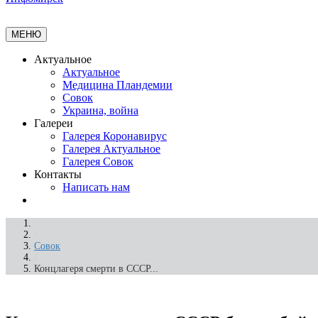
МЕНЮ
Актуальное
Актуальное
Медицина Пландемии
Совок
Украина, война
Галереи
Галерея Коронавирус
Галерея Актуальное
Галерея Совок
Контакты
Написать нам
/
Совок
/
Концлагеря смерти в СССР...