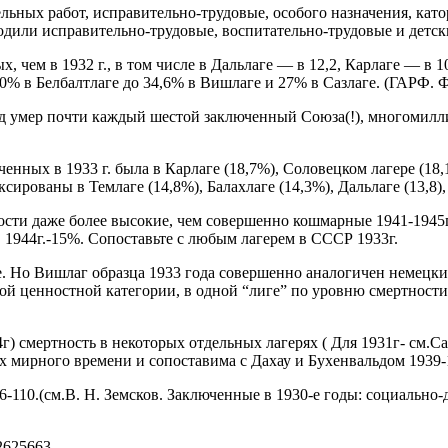
ьных работ, исправительно-трудовые, особого назначения, кат
одили исправительно-трудовые, воспитательно-трудовые и детск
, чем в 1932 г., в том числе в Дальлаге — в 12,2, Карлаге — в 10,
% в Белбалтлаге до 34,6% в Вишлаге и 27% в Сазлаге. (ГАРФ. Ф.
 год умер почти каждый шестой заключенный Союза(!), многоми
нных в 1933 г. была в Карлаге (18,7%), Соловецком лагере (18,1
ованы в Темлаге (14,8%), Балахлаге (14,3%), Дальлаге (13,8), Б
ости даже более высокие, чем совершенно кошмарные 1941-1945
в 1944г.-15%. Сопоставьте с любым лагерем в СССР 1933г.
е. Но Вишлаг образца 1933 года совершенно аналогичен немецки
ной ценностной категории, в одной “лиге” по уровню смертност
 смертность в некоторых отдельных лагерях ( Для 1931г- см.Сазла
х мирного времени и сопоставима с Дахау и Бухенвальдом 1939-1
58,96-110.(cм.В. Н. Земсков. Заключенные в 1930-е годы: социаль
12625663