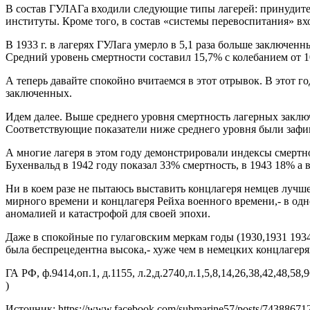
В состав ГУЛАГа входили следующие типы лагерей: принудител
институты. Кроме того, в состав «системы перевоспитания» вх
В 1933 г. в лагерях ГУЛага умерло в 5,1 раза больше заключенных
Средний уровень смертности составил 15,7% с колебанием от 10
А теперь давайте спокойно вчитаемся в этот отрывок. В этот
заключенных.
Идем далее. Выше среднего уровня смертность лагерных заключе
Соответствующие показатели ниже среднего уровня были зафиксир
А многие лагеря в этом году демонстрировали индексы смертн
Бухенвальд в 1942 году показал 33% смертность, в 1943 18% а 
Ни в коем разе не пытаюсь выставить концлагеря немцев лучш
мирного времени и концлагеря Рейха военного времени,- в од
аномалией и катастрофой для своей эпохи.
Даже в спокойные по гулаговским меркам годы (1930,1931 1934г)
была беспрецедентна высока,- хуже чем в немецких концлагеря
ГА РФ, ф.9414,оп.1, д.1155, л.2,д.2740,л.1,5,8,14,26,38,42,48,
)
Источник: https://www.facebook.com/submarine57/posts/7438867