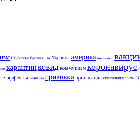
вакци
америка
изм
Украина
ПЦР-тесты
Россия
США
билл гейтс
коронавирус
ковид
карантин
коммунизм
тво
прививки
с
ые эффекты
пропаганда
советская власть
политика