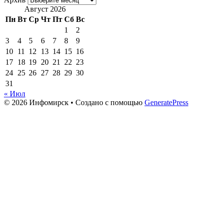
Август 2026
Пн
Вт
Ср
Чт
Пт
Сб
Вс
1
2
3
4
5
6
7
8
9
10
11
12
13
14
15
16
17
18
19
20
21
22
23
24
25
26
27
28
29
30
31
« Июл
© 2026 Инфомирск
• Создано с помощью
GeneratePress
Актуальное
Актуальное
Медицина Пландемии
Совок
Украина, война
Галереи
Галерея Коронавирус
Галерея Актуальное
Галерея Совок
Контакты
Написать нам