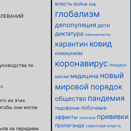
власть
война
вэф
глобализм
ОЛЕВАНИЙ.
депопуляция
дети
диктатура
извращенчество
ковид
карантин
коммунизм
коронавирус
уководства по
локдаун
новый
медицина
маски
мировой порядок
».
пандемия
общество
го из этих
чтобы они могли
побочные
педофилия
прививки
эффекты
политика
пропаганда
советская власть
ыла на переднем