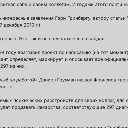
сигнал себе и своим коллегам. И годами этого почти н
 интересные заявления Гэри Гринбергу, автору статьи 
7 декабря 2010 г.).
ервью. Это так и не превратилось в скандал.
4 году возглавил проект по написанию (на тот момент
иант определяет, маркирует и описывает все официаль
297 из них.
ный за работой»
Дэниел Гоулман назвал Фрэнсиса «во
ент…»
уемых психических расстройств для своих коллег, для
будет продавать лекарства, соответствующие 297 диаг
апущен в печать, доктор Фрэнсис поговорил с Гринберг