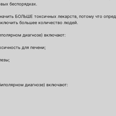
овых беспорядках.
значить БОЛЬШЕ токсичных лекарств, потому что опре
включить большее количество людей.
иполярном диагнозе) включают:
ксичность для печени;
лезы;
биполярном диагнозе) включают: