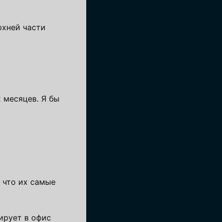
рхней части
х месяцев. Я бы
 что их самые
ирует в офис