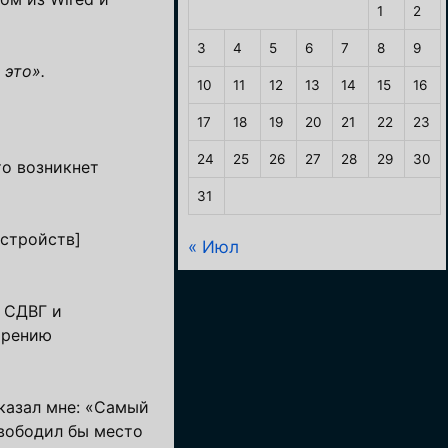
1
2
3
4
5
6
7
8
9
 это».
10
11
12
13
14
15
16
17
18
19
20
21
22
23
24
25
26
27
28
29
30
то возникнет
31
сстройств]
« Июл
я СДВГ и
орению
сказал мне: «Самый
свободил бы место