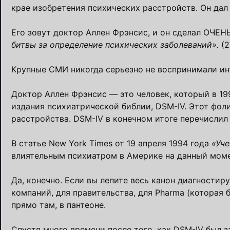
крае изобретения психических расстройств. Он дал 
Его зовут доктор Аллен Фрэнсис, и он сделал ОЧЕНЬ
битвы за определение психических заболеваний».
(2
Крупные СМИ никогда серьезно не воспринимали инт
Доктор Аллен Фрэнсис — это человек, который в 199
издания психиатрической библии, DSM-IV. Этот фол
расстройства. DSM-IV в конечном итоге перечислил 
В статье New York Times от 19 апреля 1994 года
«Уче
влиятельным психиатром в Америке на данный мом
Да, конечно. Если вы лепите весь канон диагностир
компаний, для правительства, для Pharma (которая 
прямо там, в пантеоне.
Спустя много времени после того, как DSM-IV был з