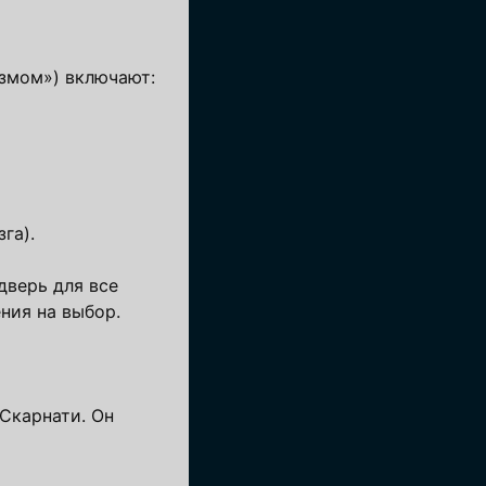
измом») включают:
га).
дверь для все
ния на выбор.
 Скарнати. Он