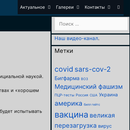
Актуальное
Галереи
Контакты
Поиск:
Наш видео-канал
.
Метки
covid
sars-cov-2
ициальной наукой.
Бигфарма
ВОЗ
Медицинский фашизм
ствах и «хорошем
Украина
ПЦР-тесты
Россия
США
америка
билл гейтс
 будет испытывать
вакцина
великая
перезагрузка
вирус