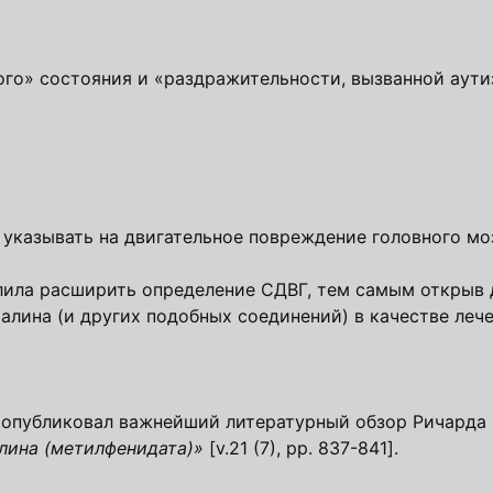
ого» состояния и «раздражительности, вызванной аут
указывать на двигательное повреждение головного моз
ила расширить определение СДВГ, тем самым открыв 
алина (и других подобных соединений) в качестве лече
tions опубликовал важнейший литературный обзор Ричарда
лина (метилфенидата)»
[v.21 (7), pp. 837-841].