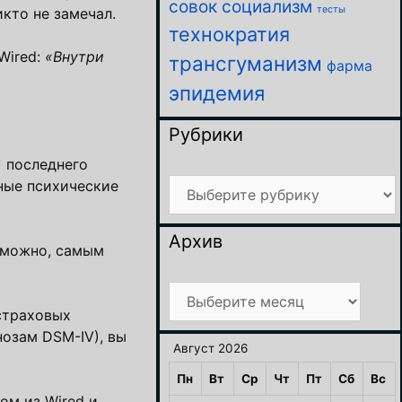
совок
социализм
тесты
икто не замечал.
технократия
Wired:
«Внутри
трансгуманизм
фарма
эпидемия
Рубрики
) последнего
Рубрики
ные психические
Архив
зможно, самым
Архив
 страховых
нозам DSM-IV), вы
Август 2026
Пн
Вт
Ср
Чт
Пт
Сб
Вс
ом из Wired и