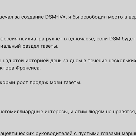
вечал за создание DSM-IV», я бы освободил место в ве
офессия психиатра рухнет в одночасье, если DSM будет
циальный раздел газеты.
над этой историей день за днем ​​в течение нескольки
октора Фрэнсиса.
скорый рост продаж моей газеты.
ногомиллиардные интересы, и этим людям не нравятся,
армацевтических руководителей с пустыми глазами марш