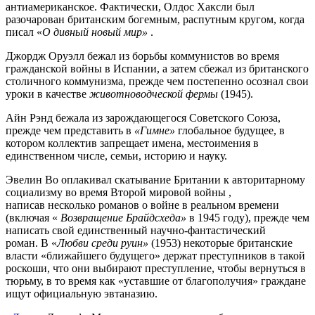
антиамериканское. Фактически, Олдос Хаксли был
разочарован британским богемным, распутным кругом, когда
писал «
О дивный новый мир»
.
Джордж Оруэлл бежал из борьбы коммунистов во время
гражданской войны в Испании, а затем сбежал из британского
столичного коммунизма, прежде чем постепенно осознал свои
уроки в качестве
животноводческой фермы
(1945).
Айн Рэнд бежала из зарождающегося Советского Союза,
прежде чем представить в
«Гимне»
глобальное будущее, в
котором коллектив запрещает имена, местоимения в
единственном числе, семьи, историю и науку.
Эвелин Во оплакивал скатывание Британии к авторитарному
социализму во время Второй мировой войны ,
написав несколько романов о войне в реальном времени
(включая «
Возвращение Брайдсхеда»
в 1945 году), прежде чем
написать свой единственный научно-фантастический
роман. В «
Любви среди руин»
(1953) некоторые британские
власти «ближайшего будущего» держат преступников в такой
роскоши, что они выбирают преступление, чтобы вернуться в
тюрьму, в то время как «уставшие от благополучия» граждане
ищут официальную эвтаназию.