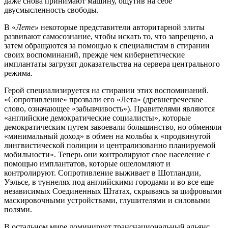
даже снова принимают машину, ощутив на себе
двусмысленность свободы.
В «
Лете»
некоторые представители авторитарной элиты
развивают самосознание, чтобы искать то, что запрещено, а
затем обращаются за помощью к специалистам в стирании
своих воспоминаний, прежде чем кибернетические
имплантаты загрузят доказательства на сервера центрального
режима.
Герой специализируется на стирании этих воспоминаний.
«Сопротивление» прозвали его «Лета» (древнегреческое
слово, означающее «забывчивость»). Правителями являются
«английские демократические социалисты», которые
демократическим путем завоевали большинство, но обменяли
«минимальный доход» в обмен на мольбы к «продвинутой
лингвистической полиции и централизованно планируемой
мобильности». Теперь они контролируют свое население с
помощью имплантатов, которые ошеломляют и
контролируют. Сопротивление выживает в Шотландии,
Уэльсе, в туннелях под английскими городами и во все еще
независимых Соединенных Штатах, скрываясь за цифровыми
маскировочными устройствами, глушителями и силовыми
полями.
В остальном мире доминирует транснациональный альянс