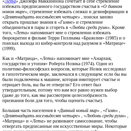
«
Лета
»
Джозефа Маккиннона сочетает в себе стремление
избежать предписанного государством счастья в «
О дивном
новом мире»
, стремление избежать слежки и дезинформации в
«
Девятнадцать восемьдесят четыре»
, поиски заново
открыть прошлые знания в
«Гимне»
и стремление
объединиться в пары и сгореть в «
Любви среди руин»
. Кроме
того, «
Лета»
напоминает мне о стремлении избежать
бюрократии в фильме Терри Гиллиама «Бразилия» (1985) и о
поисках выхода из кибер-контроля над разумом в «Матрице»
(1999).
Как и «Матрица», «
Лета»
напоминает мне «Анархия,
государство и утопия» Роберта Нозика (1974). Один из
политико-философских вопросов, которые Нозик исследовал
в гипотетическом мире, заключался в следующем: если бы вы
были подключены к машине, которая имитирует счастье и
отрицает боль, вы бы ее отвергли? Его ответ был
утвердительным, потому что вам все равно нужен выбор
(даже до того, как мы рассмотрим целесообразность
признания боли для того, чтобы оценить счастье).
Большая часть населения в «
Дивный новый мир»
, «
Гимн»
,
«
Девятнадцать восемьдесят четыре»
, «
Любовь среди руин»
,
«Матрица» и «
Лета»
не развивают самосознание, чтобы
отвергать предписанные им искусственные миры. Некоторые