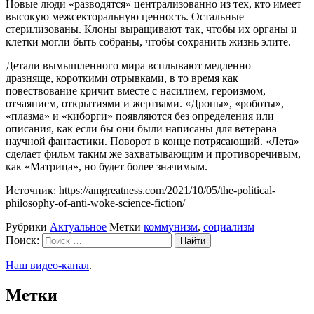
Новые люди «разводятся» централизованно из тех, кто имеет
высокую межсекторальную ценность. Остальные
стерилизованы. Клоны выращивают так, чтобы их органы и
клетки могли быть собраны, чтобы сохранить жизнь элите.
Детали вымышленного мира всплывают медленно —
дразняще, короткими отрывками, в то время как
повествование кричит вместе с насилием, героизмом,
отчаянием, открытиями и жертвами. «Дроны», «роботы»,
«плазма» и «киборги» появляются без определения или
описания, как если бы они были написаны для ветерана
научной фантастики. Поворот в конце потрясающий. «Лета»
сделает фильм таким же захватывающим и противоречивым,
как «Матрица», но будет более значимым.
Источник: https://amgreatness.com/2021/10/05/the-political-
philosophy-of-anti-woke-science-fiction/
Рубрики
Актуальное
Метки
коммунизм
,
социализм
Поиск:
Наш видео-канал
.
Метки