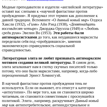
Модные преподаватели и издатели «английской литературы»
оставят вас слепыми к «научной фантастике против
пробуждения». Я придумал этот термин как дополнение к
давней традиции. Вспомните «О
дивный новый мир»
Олдоса
Хаксли (1932),
«Гимн»
Айн Рэнд (1938), «
Девятнадцать
восемьдесят четыре»
Джорджа Оруэлла (1949) и «
Любовь
среди руин»
Эвелин Во (1953).
Эти работы были
антимарксистскими
до того, как неудавшиеся марксисты
переделали себя под «пробудившихся», заменив
экономическую справедливость социальной
справедливостью.
Литературная элита не любит признавать антимарксизм
мотивом создания великой литературы.
В самом деле,
элита заталкивает нам в глотку скучных писателей только
потому, что они были марксистами, например, когда-либо
переоцененный Эрнест Хемингуэй.
В научной фантастике против пробуждения тень не
используется. Если он выживет, его отнесут к категории
«антиутопии». По мере того, как он становится широко
читаемым, он становится совместимым с проснувшейся
политикой. Элита , например, раскручивает
Дивный новый
мир
как антипотребительское, антииндустриальное и