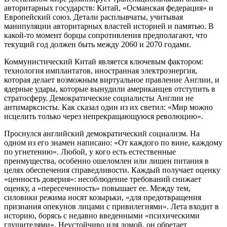
авторитарных государств: Китай, «Османская федерация» и
Европейский союз. Детали расплывчаты, учитывая
манипуляции авторитарных властей историей и памятью. В
какой-то момент борцы сопротивления предполагают, что
текущий год должен быть между 2060 и 2070 годами.
Коммунистический Китай является ключевым фактором:
технология имплантатов, иностранная электроэнергия,
которая делает возможным виртуальное правление Англии, и
ядерные удары, которые вынудили американцев отступить в
стратосферу. Демократические социалисты Англии не
антимарксисты. Как сказал один из их светил: «Мир можно
исцелить только через непрекращающуюся революцию».
Проснулся английский демократический социализм. На
одном из его знамен написано: «От каждого по вине, каждому
по угнетению». Любой, у кого есть естественные
преимущества, особенно ошеломлен или лишен питания в
целях обеспечения справедливости. Каждый получает оценку
«ценность доверия»: несоблюдение требований снижает
оценку, а «пересеченность» повышает ее. Между тем,
силовики режима носят козырьки, «для предотвращения
признания опекунов лицами с привилегиями». Лета входит в
историю, борясь с недавно введенными «психическими
глушителями». Неустойчиво идя домой, он обретает