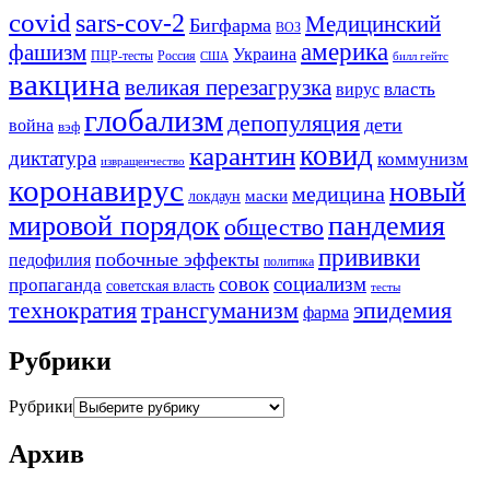
covid
sars-cov-2
Медицинский
Бигфарма
ВОЗ
америка
фашизм
Украина
ПЦР-тесты
Россия
США
билл гейтс
вакцина
великая перезагрузка
вирус
власть
глобализм
депопуляция
дети
война
вэф
ковид
карантин
диктатура
коммунизм
извращенчество
коронавирус
новый
медицина
маски
локдаун
мировой порядок
пандемия
общество
прививки
побочные эффекты
педофилия
политика
совок
социализм
пропаганда
советская власть
тесты
трансгуманизм
эпидемия
технократия
фарма
Рубрики
Рубрики
Архив