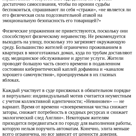
достаточно самосознания, чтобы по иронии судьбы
беспокоиться, спрашивают ли себя «стражи», «не является ли
его физическая сила подсознательной атакой на
эмоциональную безопасность его товарищей?»
Физические упражнения не приветствуются, поскольку они
способствуют физическому неравенству. Не рекомендуется
выходить на улицу, поскольку это загрязняет окружающую
среду. Большинство жителей ограничено проживанием в
квартирах в многоэтажных домах, куда по трубам доставляют
еду, медицинское обслуживание и другие услуги. Жители
проводят большую часть своего времени в подавленном
состоянии кибернетической каплей дофамина и «каналом
хорошего самочувствия», проецируемым в их глазных
яблоках.
Каждый участвует в суде присяжных в обязательном порядке
и виртуально: индивидуальный мотив считается неуместным
с учетом коллективной идентичности; «Невиновен» — не
вариант. Время от времени «своевременная чистка снижает
заторы, снижает потребность в скудных ресурсах и снижает
экологический след Англии». Некоторым жителям
приходится передвигаться по городу для выполнения работы,
которую нельзя поручить автоматам. Конечно, элита меньше
всего ограничена, но все зависит от ценности доверия.