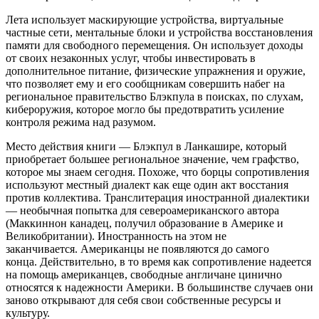
Лета использует маскирующие устройства, виртуальные
частные сети, ментальные блоки и устройства восстановления
памяти для свободного перемещения. Он использует доходы
от своих незаконных услуг, чтобы инвестировать в
дополнительное питание, физические упражнения и оружие,
что позволяет ему и его сообщникам совершить набег на
региональное правительство Блэкпула в поисках, по слухам,
кибероружия, которое могло бы предотвратить усиление
контроля режима над разумом.
Место действия книги — Блэкпул в Ланкашире, который
приобретает большее региональное значение, чем графство,
которое мы знаем сегодня. Похоже, что борцы сопротивления
используют местный диалект как еще один акт восстания
против коллектива. Транслитерация иностранной диалектики
— необычная попытка для североамериканского автора
(Маккиннон канадец, получил образование в Америке и
Великобритании). Иностранность на этом не
заканчивается. Американцы не появляются до самого
конца. Действительно, в то время как сопротивление надеется
на помощь американцев, свободные англичане цинично
относятся к надежности Америки. В большинстве случаев они
заново открывают для себя свои собственные ресурсы и
культуру.