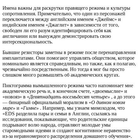
Имена важны для раскрутки правящего режима и культуры
сопротивления. Примечательно, что один из персонажей
переключается между английским именем «Джеймс» и
индийским именем «Джаглит» в зависимости от того,
свободен ли его разум идентифицировать себя как
англичанин или вынужден демонстрировать свою
интерсекциональность.
Бывшие резисторы заметны в режиме после перенаправления
имплантатами. Они помогают управлять обществом, которое
номинально является справедливым, но также, как я полагаю,
чрезвычайно посредственным. Но тогда я мог бы просто
слишком много размышлять об академических кругах.
Пиктограмма вымышленного режима часто напоминает мне
академическую речь и, в конечном счете, «двоемыслие» и
«новояз» в «
Девятнадцать восемьдесят четыре»
, а до этого
— бинарный официальный морализм в «
О дивном новом
мире»
и «
Гимне»
. Например, мы узнаем мимоходом, что
«EDS разделила пары и семьи в Англии, ссылаясь на
исследования, показывающие, что родительские единицы
подрывают волю народа, отравляют молодые умы
старомодными идеями и создают когнитивное неравенство
из-за неравномерного распределения домашнего обучения».