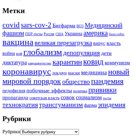
Метки
covid
sars-cov-2
Медицинский
Бигфарма
ВОЗ
америка
фашизм
Украина
ПЦР-тесты
Россия
США
билл гейтс
вакцина
великая перезагрузка
вирус
власть
глобализм
депопуляция
дети
война
вэф
ковид
карантин
диктатура
коммунизм
извращенчество
коронавирус
новый
медицина
маски
локдаун
мировой порядок
пандемия
общество
прививки
побочные эффекты
педофилия
политика
совок
социализм
пропаганда
советская власть
тесты
трансгуманизм
эпидемия
технократия
фарма
Рубрики
Рубрики