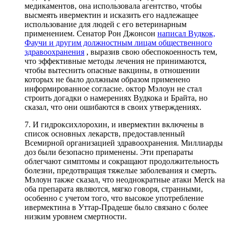
медикаментов, она использовала агентство, чтобы
высмеять ивермектин и исказить его надлежащее
использование для людей с его ветеринарным
применением. Сенатор Рон Джонсон
написал Вудкок,
Фаучи и другим должностным лицам общественного
здравоохранения
, выразив свою обеспокоенность тем,
что эффективные методы лечения не принимаются,
чтобы вытеснить опасные вакцины, в отношении
которых не было должным образом применено
информированное согласие. октор Мэлоун не стал
строить догадки о намерениях Вудкока и Брайта, но
сказал, что они ошибаются в своих утверждениях.
7. И гидроксихлорохин, и ивермектин включены в
список основных лекарств, предоставленный
Всемирной организацией здравоохранения. Миллиарды
доз были безопасно применены. Эти препараты
облегчают симптомы и сокращают продолжительность
болезни, предотвращая тяжелые заболевания и смерть.
Мэлоун также сказал, что неоднократные атаки Merck на
оба препарата являются, мягко говоря, странными,
особенно с учетом того, что высокое употребление
ивермектина в Уттар-Прадеше было связано с более
низким уровнем смертности.