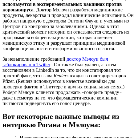
используется в экспериментальных вакцинах против
коронавируса
.
Доктор Мэлоун разработал медицинские
продукты, лекарства и проводил клинические испытания.
Он
работал напрямую с доктором Энтони Фаучи и учеными из
Центров по контролю за заболеваниями. Однако в этот
критический момент истории он отказывается следовать их
программе всеобщей вакцинации, которая отменяет
медицинскую этику и разрушает принципы медицинской
конфиденциальности и информированного согласия.
За невыполнение требований
доктор Мэлоун был
заблокирован в Twitter
. Он также был удален, а затем
восстановлен в LinkedIn за то, что он констатировал тот
простой факт, что глава
Reuters
входит в совет директоров
Pfizer. (Reuters используется в качестве всезнайки для
проверки фактов в Твиттере и других социальных сетях.)
Роберт Мэлоун клянется продолжать «говорить правду» —
даже несмотря на то, что фармацевтические компании
пытаются подвергнуть его голос цензуре.
Вот некоторые важные выводы из
интервью Рогана и Мэлоуна:
1. Исследования усиления функции, лежащие в основе