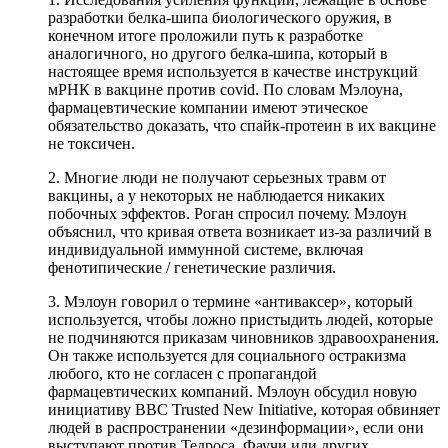
разработки белка-шипа биологического оружия, в
конечном итоге проложили путь к разработке
аналогичного, но другого белка-шипа, который в
настоящее время используется в качестве инструкций
мРНК в вакцине против covid. По словам Мэлоуна,
фармацевтические компании имеют этическое
обязательство доказать, что спайк-протеин в их вакцине
не токсичен.
2. Многие люди не получают серьезных травм от
вакцины, а у некоторых не наблюдается никаких
побочных эффектов. Роган спросил почему. Мэлоун
объяснил, что кривая ответа возникает из-за различий в
индивидуальной иммунной системе, включая
фенотипические / генетические различия.
3. Мэлоун говорил о термине «антиваксер», который
используется, чтобы ложно пристыдить людей, которые
не подчиняются приказам чиновников здравоохранения.
Он также используется для социального остракизма
любого, кто не согласен с пропагандой
фармацевтических компаний. Мэлоун обсудил новую
инициативу BBC Trusted New Initiative, которая обвиняет
людей в распространении «дезинформации», если они
выступают против Тедроса, Фаучи или других