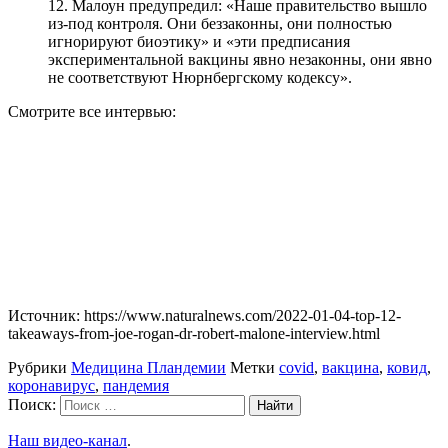
12. Малоун предупредил: «Наше правительство вышло
из-под контроля.
Они беззаконны, они полностью
игнорируют биоэтику» и «эти предписания
экспериментальной вакцины явно незаконны, они явно
не соответствуют Нюрнбергскому кодексу».
Смотрите все интервью:
Источник: https://www.naturalnews.com/2022-01-04-top-12-
takeaways-from-joe-rogan-dr-robert-malone-interview.html
Рубрики
Медицина Пландемии
Метки
covid
,
вакцина
,
ковид
,
коронавирус
,
пандемия
Поиск:
Наш видео-канал
.