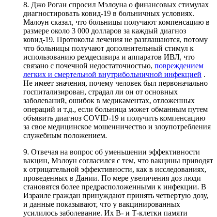
8. Джо Роган спросил Мэлоуна о финансовых стимулах
диагностировать ковид-19 в больничных условиях.
Малоун сказал, что больницы получают компенсацию в
размере около 3 000 долларов за каждый диагноз
ковид-19. Протоколы лечения не разглашаются, потому
что больницы получают дополнительный стимул к
использованию ремдесивира и аппаратов ИВЛ, что
связано с почечной недостаточностью,
повреждением
легких и смертельной внутрибольничной инфекцией
.
Не имеет значения, почему человек был первоначально
госпитализирован, страдал ли он от основных
заболеваний, ошибок в медикаментах, отложенных
операций и т.д., если больница может обманным путем
объявить диагноз COVID-19 и получить компенсацию
за свое медицинское мошенничество и злоупотребления
служебным положением.
9. Отвечая на вопрос об уменьшении эффективности
вакцин, Мэлоун согласился с тем, что вакцины приводят
к отрицательной эффективности, как в исследованиях,
проведенных в Дании. По мере увеличения доз люди
становятся более предрасположенными к инфекции. В
Израиле граждан принуждают принять четвертую дозу,
и данные показывают, что у вакцинированных
усилилось заболевание. Их В- и Т-клетки памяти