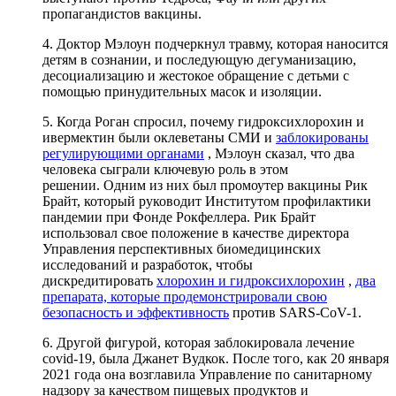
пропагандистов вакцины.
4. Доктор Мэлоун подчеркнул травму, которая наносится
детям в сознании, и последующую дегуманизацию,
десоциализацию и жестокое обращение с детьми с
помощью принудительных масок и изоляции.
5. Когда Роган спросил, почему гидроксихлорохин и
ивермектин были оклеветаны СМИ и
заблокированы
регулирующими органами
, Мэлоун сказал, что два
человека сыграли ключевую роль в этом
решении. Одним из них был промоутер вакцины Рик
Брайт, который руководит Институтом профилактики
пандемии при Фонде Рокфеллера. Рик Брайт
использовал свое положение в качестве директора
Управления перспективных биомедицинских
исследований и разработок, чтобы
дискредитировать
хлорохин и гидроксихлорохин
,
два
препарата, которые продемонстрировали свою
безопасность и эффективность
против SARS-CoV-1.
6. Другой фигурой, которая заблокировала лечение
covid-19, была Джанет Вудкок. После того, как 20 января
2021 года она возглавила Управление по санитарному
надзору за качеством пищевых продуктов и