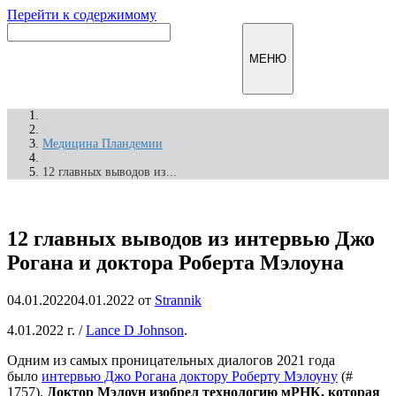
Перейти к содержимому
Инфомирск
МЕНЮ
/
Медицина Пландемии
/
12 главных выводов из...
12 главных выводов из интервью Джо
Рогана и доктора Роберта Мэлоуна
04.01.2022
04.01.2022
от
Strannik
4.01.2022 г.
/
Lance D Johnson
.
Одним из самых проницательных диалогов 2021 года
было
интервью Джо Рогана доктору Роберту Мэлоуну
(#
1757).
Доктор Мэлоун изобрел технологию мРНК, которая