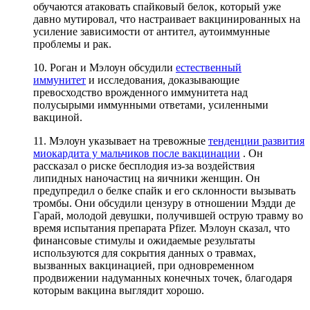
обучаются атаковать спайковый белок, который уже
давно мутировал, что настраивает вакцинированных на
усиление зависимости от антител, аутоиммунные
проблемы и рак.
10. Роган и Мэлоун обсудили
естественный
иммунитет
и исследования, доказывающие
превосходство врожденного иммунитета над
полусырыми иммунными ответами, усиленными
вакциной.
11. Мэлоун указывает на тревожные
тенденции развития
миокардита у мальчиков после вакцинации
. Он
рассказал о риске бесплодия из-за воздействия
липидных наночастиц на яичники женщин. Он
предупредил о белке спайк и его склонности вызывать
тромбы. Они обсудили цензуру в отношении Мэдди де
Гарай, молодой девушки, получившей острую травму во
время испытания препарата Pfizer. Мэлоун сказал, что
финансовые стимулы и ожидаемые результаты
используются для сокрытия данных о травмах,
вызванных вакцинацией, при одновременном
продвижении надуманных конечных точек, благодаря
которым вакцина выглядит хорошо.