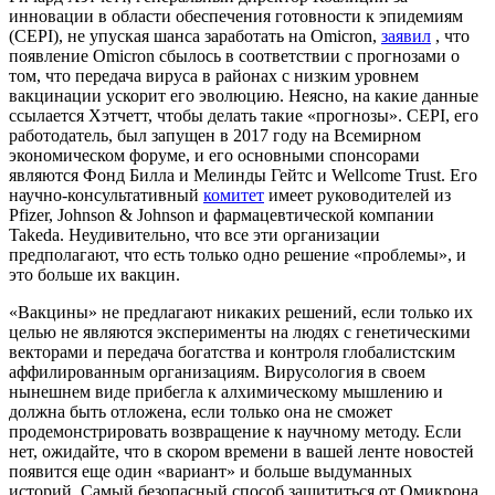
инновации в области обеспечения готовности к эпидемиям
(CEPI), не упуская шанса заработать на Omicron,
заявил
, что
появление Omicron сбылось в соответствии с прогнозами о
том, что передача вируса в районах с низким уровнем
вакцинации ускорит его эволюцию. Неясно, на какие данные
ссылается Хэтчетт, чтобы делать такие «прогнозы». CEPI, его
работодатель, был запущен в 2017 году на Всемирном
экономическом форуме, и его основными спонсорами
являются Фонд Билла и Мелинды Гейтс и Wellcome Trust. Его
научно-консультативный
комитет
имеет руководителей из
Pfizer, Johnson & Johnson и фармацевтической компании
Takeda. Неудивительно, что все эти организации
предполагают, что есть только одно решение «проблемы», и
это больше их вакцин.
«Вакцины» не предлагают никаких решений, если только их
целью не являются эксперименты на людях с генетическими
векторами и передача богатства и контроля глобалистским
аффилированным организациям. Вирусология в своем
нынешнем виде прибегла к алхимическому мышлению и
должна быть отложена, если только она не сможет
продемонстрировать возвращение к научному методу. Если
нет, ожидайте, что в скором времени в вашей ленте новостей
появится еще один «вариант» и больше выдуманных
историй. Самый безопасный способ защититься от Омикрона