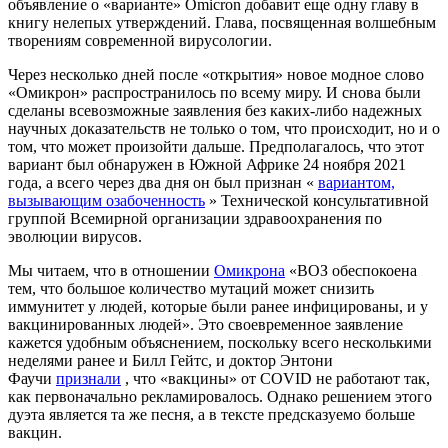
объявление о «варианте» Omicron добавит еще одну главу в
книгу нелепых утверждений. Глава, посвященная волшебным
творениям современной вирусологии.
Через несколько дней после «открытия» новое модное слово
«Омикрон» распространилось по всему миру. И снова были
сделаны всевозможные заявления без каких-либо надежных
научных доказательств не только о том, что происходит, но и о
том, что может произойти дальше. Предполагалось, что этот
вариант был обнаружен в Южной Африке 24 ноября 2021
года, а всего через два дня он был признан «
вариантом,
вызывающим озабоченность
» Технической консультативной
группой Всемирной организации здравоохранения по
эволюции вирусов.
Мы читаем, что в отношении
Омикрона
«ВОЗ обеспокоена
тем, что большое количество мутаций может снизить
иммунитет у людей, которые были ранее инфицированы, и у
вакцинированных людей». Это своевременное заявление
кажется удобным объяснением, поскольку всего несколькими
неделями ранее и Билл Гейтс, и доктор Энтони
Фаучи
признали
, что «вакцины» от COVID не работают так,
как первоначально рекламировалось. Однако решением этого
дуэта является та же песня, а в тексте предсказуемо больше
вакцин.