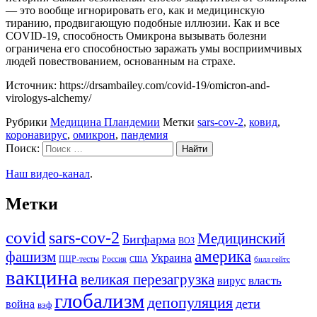
— это вообще игнорировать его, как и медицинскую
тиранию, продвигающую подобные иллюзии. Как и все
COVID-19, способность Омикрона вызывать болезни
ограничена его способностью заражать умы восприимчивых
людей повествованием, основанным на страхе.
Источник: https://drsambailey.com/covid-19/omicron-and-
virologys-alchemy/
Рубрики
Медицина Пландемии
Метки
sars-cov-2
,
ковид
,
коронавирус
,
омикрон
,
пандемия
Поиск:
Наш видео-канал
.
Метки
covid
sars-cov-2
Медицинский
Бигфарма
ВОЗ
америка
фашизм
Украина
ПЦР-тесты
Россия
США
билл гейтс
вакцина
великая перезагрузка
вирус
власть
глобализм
депопуляция
дети
война
вэф