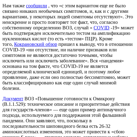
Нам также
сообщили
, что «с этим вариантом еще не было
связано никаких необычных симптомов, и, как и с другими
вариантами, у некоторых людей симптомы отсутствуют». Это
неискренне и просто повторяет тот факт, что, согласно
собственному определению ВОЗ, случай «
COVID
-19» может
быть подтвержден исключительно тестом на амплификацию
нуклеиновых кислот (то есть «тестом» ПЦР). Кроме
того,
Кокрановский обзор
пришел к выводу, что в отношении
COVID-19 «ни отсутствие, ни наличие признаков или
симптомов не являются достаточно точными, чтобы
исключить или исключить заболевание». Вся «пандемия»
основана на том факте, что COVID-19 не является
определяемой клинической единицей, и поэтому любое
проявление, даже если оно полностью бессимптомно, может
быть классифицировано как еще один случай мнимой
болезни.
Документ
ВОЗ «Повышение готовности к Омикрону
(B.1.1.529): техническое описание и приоритетные действия
для государств-членов» — еще один пример антинаучного
подхода, используемого для поддержания этой фальшивой
пандемии. Они заявляют, что, поскольку в
последовательности шиповидного белка есть 26-32
аминокислотных изменения, это может привести к «сбою