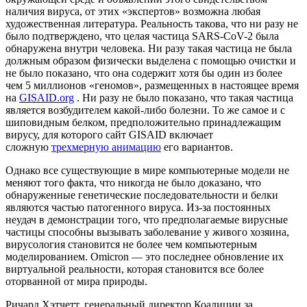
наличия вируса, от этих «экспертов» возможна любая
художественная литература. Реальность такова, что ни разу не
было подтверждено, что целая частица SARS-CoV-2 была
обнаружена внутри человека. Ни разу такая частица не была
должным образом физически выделена с помощью очистки и
не было показано, что она содержит хотя бы один из более
чем 5 миллионов «геномов», размещенных в настоящее время
на
GISAID.org
. Ни разу не было показано, что такая частица
является возбудителем какой-либо болезни. То же самое и с
шиповидным белком, предположительно принадлежащим
вирусу, для которого сайт GISAID включает
сложную
трехмерную анимацию
его вариантов.
Однако все существующие в мире компьютерные модели не
меняют того факта, что никогда не было доказано, что
обнаруженные генетические последовательности и белки
являются частью патогенного вируса. Из-за постоянных
неудач в демонстрации того, что предполагаемые вирусные
частицы способны вызывать заболевание у живого хозяина,
вирусология становится не более чем компьютерным
моделированием. Omicron — это последнее обновление их
виртуальной реальности, которая становится все более
оторванной от мира природы.
Ричард Хэтчетт, генеральный директор Коалиции за