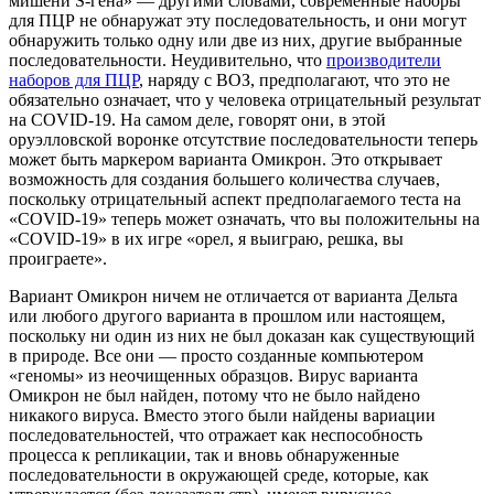
мишени S-гена» — другими словами, современные наборы
для ПЦР не обнаружат эту последовательность, и они могут
обнаружить только одну или две из них, другие выбранные
последовательности. Неудивительно, что
производители
наборов для ПЦР
, наряду с ВОЗ, предполагают, что это не
обязательно означает, что у человека отрицательный результат
на COVID-19. На самом деле, говорят они, в этой
оруэлловской воронке отсутствие последовательности теперь
может быть маркером варианта Омикрон. Это открывает
возможность для создания большего количества случаев,
поскольку отрицательный аспект предполагаемого теста на
«COVID-19» теперь может означать, что вы положительны на
«COVID-19» в их игре «орел, я выиграю, решка, вы
проиграете».
Вариант Омикрон ничем не отличается от варианта Дельта
или любого другого варианта в прошлом или настоящем,
поскольку ни один из них не был доказан как существующий
в природе. Все они — просто созданные компьютером
«геномы» из неочищенных образцов. Вирус варианта
Омикрон не был найден, потому что не было найдено
никакого вируса. Вместо этого были найдены вариации
последовательностей, что отражает как неспособность
процесса к репликации, так и вновь обнаруженные
последовательности в окружающей среде, которые, как