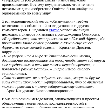
утверждается (без доказательств), имеют вирусное
происхождение. Поэтому неудивительно, что в течение
нескольких дней изобретение Omicron было «найдено»
одновременно по всему миру.
Этот мошеннический метод «обнаружения» требует
всевозможных объяснений от вирусологов и других
комментаторов. В недавней
статье
Science
мы видим
несколько примеров их анализа происхождения Омикрона:
«Я предполагаю, что это произошло не в Южной Африке, где
происходит много секвенирования, а где-то еще на юге
Африки во время зимней волны».
– Кристиан Дростен,
вирусолог.
«Я не уверен, что в мире действительно есть место,
достаточно изолированное для того, чтобы этот вид вируса
мог передаваться в течение такого периода времени, не
появляясь в разных местах».
– Эндрю Рэмбо, биолог-
эволюционист.
«Это заставляет меня задуматься о том, могут ли другие
виды стать хронически инфицированными, что со временем
может привести к такому избирательному давлению».
—
Арис Кацуракис, биолог-эволюционист.
Из-за ошибочной методологии, заключающейся в простом
обнаружении генетических последовательностей в
окружающей среде и объявлении этого свидетельством