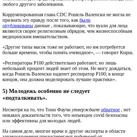
любого другого заболевания.
Коррумпированная глава CDC Рошель Валенски не могла не
признать эту правду после того, как
были
опубликованы
данные , показывающие, что вуали для лица
являются скорее религиозным обрядом, чем жизнеспособным
медицинским вмешательством.
«Другие типы масок тоже не работают, но им потребуется
больше времени, чтобы понять очевидное», — говорит Кирш.
«Респираторы P100 действительно работают, но лишь
небольшой процент людей знает об этом. Не могу дождаться,
когда Рошель Валенски наденет респиратор P100; в конце
концов, она должна моделировать лучшие практики».
5) Молодежь особенно не следует
«подталкивать».
Несмотря на то, что Тони Фаучи
утверждает
обратное
, нет
никаких доказательств того, что инъекции covid безопасны
или эффективны для молодых людей.
На самом деле, многие врачи и другие эксперты в области
здравоохранения предостерегают
родителей
от