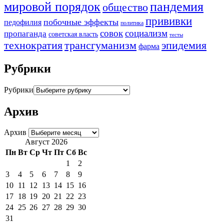
мировой порядок
пандемия
общество
прививки
побочные эффекты
педофилия
политика
совок
социализм
пропаганда
советская власть
тесты
трансгуманизм
эпидемия
технократия
фарма
Рубрики
Рубрики
Архив
Архив
Август 2026
Пн
Вт
Ср
Чт
Пт
Сб
Вс
1
2
3
4
5
6
7
8
9
10
11
12
13
14
15
16
17
18
19
20
21
22
23
24
25
26
27
28
29
30
31