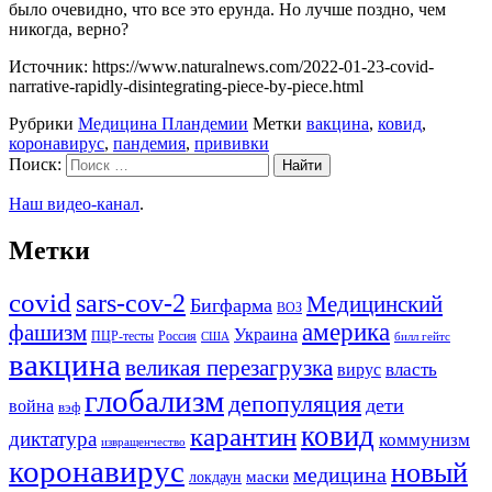
было очевидно, что все это ерунда. Но лучше поздно, чем
никогда, верно?
Источник: https://www.naturalnews.com/2022-01-23-covid-
narrative-rapidly-disintegrating-piece-by-piece.html
Рубрики
Медицина Пландемии
Метки
вакцина
,
ковид
,
коронавирус
,
пандемия
,
прививки
Поиск:
Наш видео-канал
.
Метки
covid
sars-cov-2
Медицинский
Бигфарма
ВОЗ
америка
фашизм
Украина
ПЦР-тесты
Россия
США
билл гейтс
вакцина
великая перезагрузка
вирус
власть
глобализм
депопуляция
дети
война
вэф
ковид
карантин
диктатура
коммунизм
извращенчество
коронавирус
новый
медицина
маски
локдаун