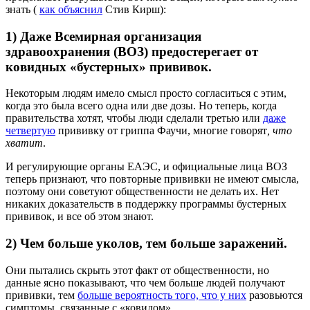
знать (
как объяснил
Стив Кирш):
1) Даже Всемирная организация
здравоохранения (ВОЗ) предостерегает от
ковидных «бустерных» прививок.
Некоторым людям имело смысл просто согласиться с этим,
когда это была всего одна или две дозы. Но теперь, когда
правительства хотят, чтобы люди сделали третью или
даже
четвертую
прививку от гриппа Фаучи, многие говорят
, что
хватит
.
И регулирующие органы ЕАЭС, и официальные лица ВОЗ
теперь признают, что повторные прививки не имеют смысла,
поэтому они советуют общественности не делать их. Нет
никаких доказательств в поддержку программы бустерных
прививок, и все об этом знают.
2) Чем больше уколов, тем больше заражений.
Они пытались скрыть этот факт от общественности, но
данные ясно показывают, что чем больше людей получают
прививки, тем
больше вероятность того, что у них
разовьются
симптомы, связанные с «ковидом».