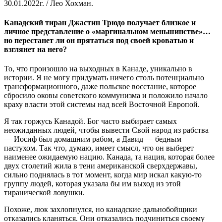
30.01.2022г. / Лео Хохман.
Канадский тиран Джастин Трюдо получает близкое и
личное представление о «маргинальном меньшинстве»…
но перестанет ли он прятаться под своей кроватью и
взглянет на него?
То, что произошло на выходных в Канаде, уникально в
истории. Я не могу придумать ничего столь потенциально
трансформационного, даже польское восстание, которое
сбросило оковы советского коммунизма и положило начало
краху власти этой системы над всей Восточной Европой.
Я так горжусь Канадой. Бог часто выбирает самых
неожиданных людей, чтобы вывести Свой народ из рабства
— Иосиф был домашним рабом, а Давид — бедным
пастухом. Так что, думаю, имеет смысл, что он выберет
наименее ожидаемую нацию. Канада, та нация, которая более
двух столетий жила в тени американской сверхдержавы,
сильно поднялась в тот момент, когда мир искал какую-то
группу людей, которая указала бы им выход из этой
тиранической ловушки.
Похоже, люк захлопнулся, но канадские дальнобойщики
отказались кланяться. Они отказались подчиниться своему