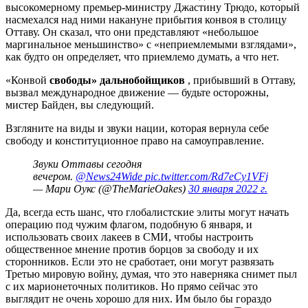
высокомерному премьер-министру Джастину Трюдо, который
насмехался над ними накануне прибытия конвоя в столицу
Оттаву. Он сказал, что они представляют «небольшое
маргинальное меньшинство» с «неприемлемыми взглядами»,
как будто он определяет, что приемлемо думать, а что нет.
«Конвой
свободы» дальнобойщиков
, прибывший в Оттаву,
вызвал международное движение — будьте осторожны,
мистер Байден, вы следующий.
Взгляните на виды и звуки нации, которая вернула себе
свободу и конституционное право на самоуправление.
Звуки Оттавы сегодня
вечером.
@News24Wide
pic.twitter.com/Rd7eCy1VFj
— Мари Оукс (@TheMarieOakes)
30 января 2022 г.
Да, всегда есть шанс, что глобалистские элиты могут начать
операцию под чужим флагом, подобную 6 января, и
использовать своих лакеев в СМИ, чтобы настроить
общественное мнение против борцов за свободу и их
сторонников. Если это не сработает, они могут развязать
Третью мировую войну, думая, что это наверняка снимет пыл
с их марионеточных политиков. Но прямо сейчас это
выглядит не очень хорошо для них. Им было бы гораздо