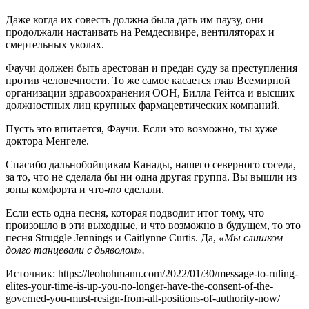
Даже когда их совесть должна была дать им паузу, они
продолжали настаивать на Ремдесивире, вентиляторах и
смертельных уколах.
Фаучи должен быть арестован и предан суду за преступления
против человечности. То же самое касается глав Всемирной
организации здравоохранения ООН, Билла Гейтса и высших
должностных лиц крупных фармацевтических компаний.
Пусть это впитается, Фаучи. Если это возможно, ты хуже
доктора Менгеле.
Спасибо дальнобойщикам Канады, нашего северного соседа,
за то, что не сделала бы ни одна другая группа. Вы вышли из
зоны комфорта и что-
то
сделали.
Если есть одна песня, которая подводит итог тому, что
произошло в эти выходные, и что возможно в будущем, то это
песня Struggle Jennings и Caitlynne Curtis. Да,
«Мы слишком
долго танцевали с дьяволом».
Источник: https://leohohmann.com/2022/01/30/message-to-ruling-
elites-your-time-is-up-you-no-longer-have-the-consent-of-the-
governed-you-must-resign-from-all-positions-of-authority-now/