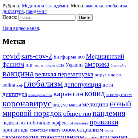
Рубрики
Медицина Пландемии
Метки
америка
,
глобализм
,
диктатура
,
пандемия
Поиск:
Наш видео-канал
.
Метки
covid
sars-cov-2
Медицинский
Бигфарма
ВОЗ
америка
фашизм
Украина
ПЦР-тесты
Россия
США
билл гейтс
вакцина
великая перезагрузка
вирус
власть
глобализм
депопуляция
дети
война
вэф
ковид
карантин
диктатура
коммунизм
извращенчество
коронавирус
новый
медицина
маски
локдаун
мировой порядок
пандемия
общество
прививки
побочные эффекты
педофилия
политика
совок
социализм
пропаганда
советская власть
тесты
трансгуманизм
эпидемия
технократия
фарма