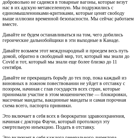
добровольно не садимся в товарные вагоны, которые везут
нас в их адскую метавселенную. Мы подружились с
единомышленниками-критиками, которые ценят свободу
выше иллюзии временной безопасности. Мы сейчас работаем
вместе.
Давайте не будем останавливаться на том, чего добились
героические дальнобойщики в эти выходные в Канаде.
Давайте возьмем этот международный и проедем весь путь
домой, обратно в свободный мир, тот, который мы знали до
Covid и тот, который мы знали еще более близко до 11
сентября.
Давайте не прекращать борьбу до тех пор, пока каждый из
виновных в ложном повествовании не уйдет в отставку с
позором, начиная с глав государств всех стран, которые
принимали участие в этом мошенничестве — блокировки,
масочные мандаты, вакцинные мандаты и самая порочная
схема всего, паспорта прививки.
Это включает в себя всех в бюрократии здравоохранения,
начиная с доктора Фаучи, который протолкнул эту
смертельную инъекцию. Подать в отставку.
Это включает в себя каждого генерального директора