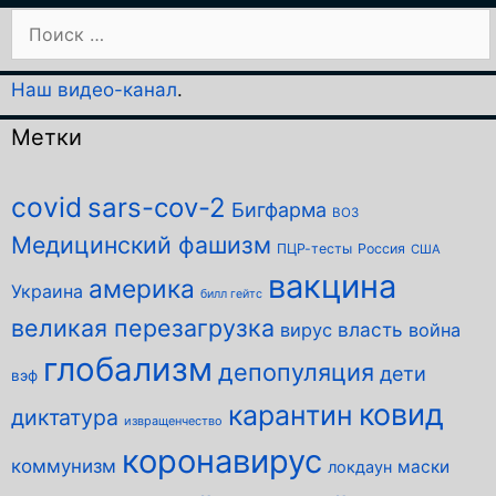
Поиск:
Наш видео-канал
.
Метки
covid
sars-cov-2
Бигфарма
ВОЗ
Медицинский фашизм
ПЦР-тесты
Россия
США
вакцина
америка
Украина
билл гейтс
великая перезагрузка
власть
вирус
война
глобализм
депопуляция
дети
вэф
ковид
карантин
диктатура
извращенчество
коронавирус
коммунизм
маски
локдаун