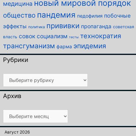
новый мировой порядок
медицина
пандемия
общество
побочные
педофилия
прививки
эффекты
пропаганда
советская
политика
технократия
совок
социализм
власть
тесты
трансгуманизм
эпидемия
фарма
Рубрики
Рубрики
Архив
Архив
Август 2026