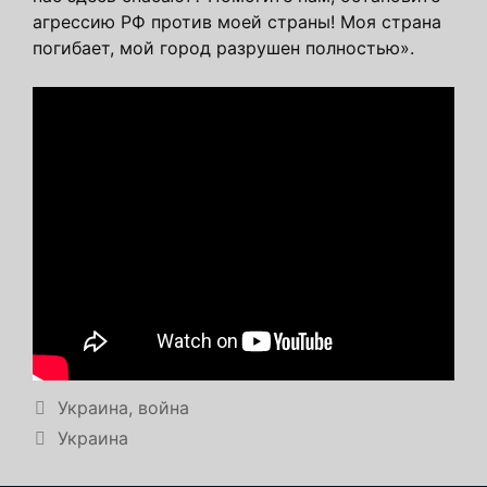
агрессию РФ против моей страны! Моя страна
погибает, мой город разрушен полностью».
Рубрики
Украина, война
Метки
Украина