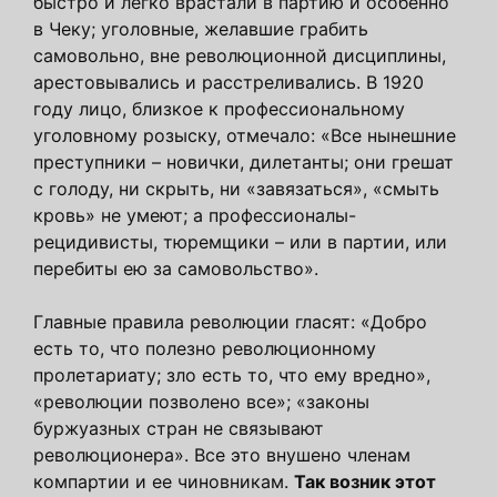
быстро и легко врастали в партию и особенно
в Чеку; уголовные, желавшие грабить
самовольно, вне революционной дисциплины,
арестовывались и расстреливались. В 1920
году лицо, близкое к профессиональному
уголовному розыску, отмечало: «Все нынешние
преступники – новички, дилетанты; они грешат
с голоду, ни скрыть, ни «завязаться», «смыть
кровь» не умеют; а профессионалы-
рецидивисты, тюремщики – или в партии, или
перебиты ею за самовольство».
Главные правила революции гласят: «Добро
есть то, что полезно революционному
пролетариату; зло есть то, что ему вредно»,
«революции позволено все»; «законы
буржуазных стран не связывают
революционера». Все это внушено членам
компартии и ее чиновникам.
Так возник этот