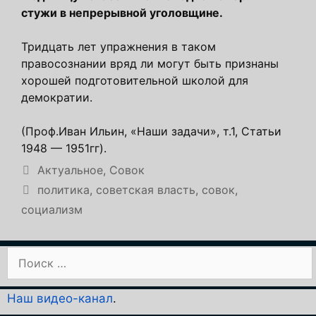
стужи в непрерывной уголовщине.
Тридцать лет упражнения в таком
правосознании вряд ли могут быть признаны
хорошей подготовительной школой для
демократии.
(Проф.Иван Ильин, «Наши задачи», т.1, Статьи
1948 — 1951гг).
Рубрики
Актуальное
,
Совок
Метки
политика
,
советская власть
,
совок
,
социализм
Поиск:
Наш видео-канал
.