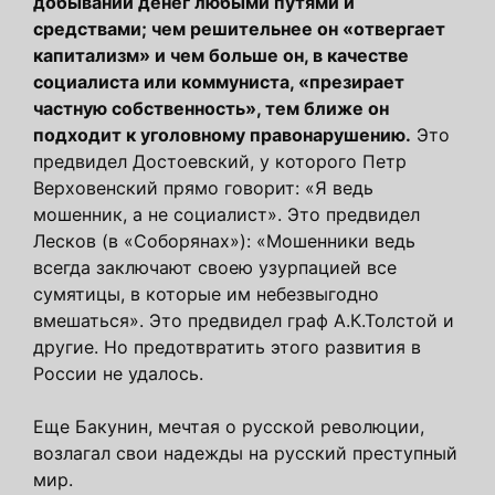
добывании денег любыми путями и
средствами; чем решительнее он «отвергает
капитализм» и чем больше он, в качестве
социалиста или коммуниста, «презирает
частную собственность», тем ближе он
подходит к уголовному правонарушению.
Это
предвидел Достоевский, у которого Петр
Верховенский прямо говорит: «Я ведь
мошенник, а не социалист». Это предвидел
Лесков (в «Соборянах»): «Мошенники ведь
всегда заключают своею узурпацией все
сумятицы, в которые им небезвыгодно
вмешаться». Это предвидел граф А.К.Толстой и
другие. Но предотвратить этого развития в
России не удалось.
Еще Бакунин, мечтая о русской революции,
возлагал свои надежды на русский преступный
мир.