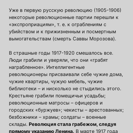
Уже в первую русскую революцию (1905-1906)
некоторые революционные партии перешли к
«экспроприациям», т. е. к ограблениям с
убийством и к прижизненным и посмертным
вымогательствам (смерть Саввы Морозова).
В страшные годы 1917-1920 смешалось все.
Люди грабили и уверяли, что они «грабят
награбленное». Интеллигентные
революционеры присваивали себе чужие дома,
чужие квартиры, чужую мебель, чужие
библиотеки – и нисколько не стыдились этого.
Крестьяне грабили помещичьи усадьбы;
революционные матросы – офицеров и
городских «буржуев»; чекисты – арестованных;
безбожники – храмы; солдаты – военные
склады.
Революция стала грабежом, следуя
прямому указанию Ленина.
В марте 1917 года