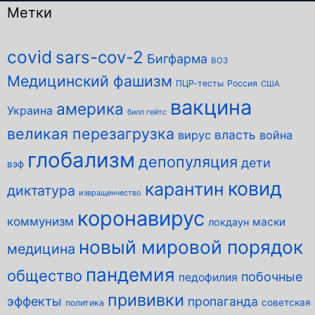
Метки
covid
sars-cov-2
Бигфарма
ВОЗ
Медицинский фашизм
ПЦР-тесты
Россия
США
вакцина
америка
Украина
билл гейтс
великая перезагрузка
власть
вирус
война
глобализм
депопуляция
дети
вэф
ковид
карантин
диктатура
извращенчество
коронавирус
коммунизм
маски
локдаун
новый мировой порядок
медицина
пандемия
общество
побочные
педофилия
прививки
эффекты
пропаганда
советская
политика