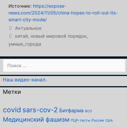
Источник:
https://expose-
news.com/2024/11/05/china-hopes-to-roll-out-its-
smart-city-mode/
Рубрики
Актуальное
Метки
китай
,
новый мировой порядок
,
умные_города
Поиск:
Наш видео-канал
.
Метки
covid
sars-cov-2
Бигфарма
ВОЗ
Медицинский фашизм
ПЦР-тесты
Россия
США