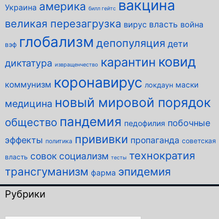
вакцина
америка
Украина
билл гейтс
великая перезагрузка
власть
вирус
война
глобализм
депопуляция
дети
вэф
ковид
карантин
диктатура
извращенчество
коронавирус
коммунизм
маски
локдаун
новый мировой порядок
медицина
пандемия
общество
побочные
педофилия
прививки
эффекты
пропаганда
советская
политика
технократия
совок
социализм
власть
тесты
трансгуманизм
эпидемия
фарма
Рубрики