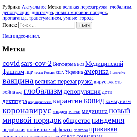
Рубрики
Актуальное
Метки
великая перезагрузка
,
глобализм
,
депопуляция
,
диктатура
,
новый мировой порядок
,
пропаганда
,
трансгуманизм
,
умные_города
Поиск:
Наш видео-канал
.
Метки
covid
sars-cov-2
Медицинский
Бигфарма
ВОЗ
америка
фашизм
Украина
ПЦР-тесты
Россия
США
билл гейтс
вакцина
великая перезагрузка
вирус
власть
глобализм
депопуляция
дети
война
вэф
ковид
карантин
диктатура
коммунизм
извращенчество
коронавирус
новый
медицина
маски
локдаун
мировой порядок
пандемия
общество
прививки
побочные эффекты
педофилия
политика
совок
социализм
пропаганда
советская власть