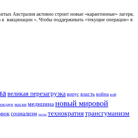
ивитых Австралия активно строит новые «карантинные» лагеря,
па к вакцинации ». Чтобы поддерживать «текущие операции» в
на
великая перезагрузка
вирус
власть
война
вэф
новый мировой
медицина
маски
локдаун
трансгуманизм
технократия
овок
социализм
тесты