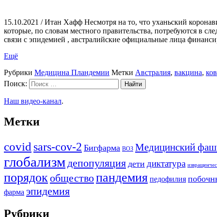
15.10.2021 / Итан Хафф Несмотря на то, что уханьский корона
которые, по словам местного правительства, потребуются в с
связи с эпидемией , австралийские официальные лица финанс
Ещё
Рубрики
Медицина Пландемии
Метки
Австралия
,
вакцина
,
ко
Поиск:
Наш видео-канал
.
Метки
covid
sars-cov-2
Медицинский фаш
Бигфарма
ВОЗ
глобализм
депопуляция
диктатура
дети
извращенчес
порядок
пандемия
общество
побочн
педофилия
эпидемия
фарма
Рубрики