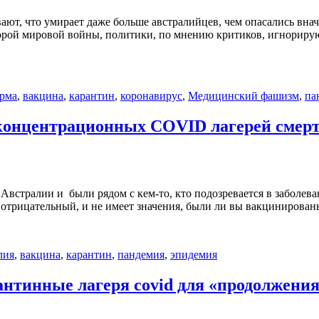
ют, что умирает даже больше австралийцев, чем опасались внач
рой мировой войны, политики, по мнению критиков, игнорируют
рма
,
вакцина
,
карантин
,
коронавирус
,
Медицинский фашизм
,
па
нцентрационных COVID лагерей смер
и Австралии и были рядом с кем-то, кто подозревается в заболев
отрицательный, и не имеет значения, были ли вы вакцинированы 
лия
,
вакцина
,
карантин
,
пандемия
,
эпидемия
инные лагеря covid для «продолжения