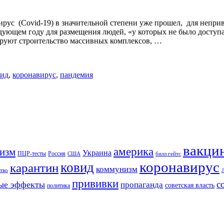
вирус (Covid-19) в значительной степени уже прошел, для непр
ледующем году для размещения людей, «у которых не было досту
ируют строительство массивных комплексов, …
вид
,
коронавирус
,
пандемия
вакци
америка
изм
Украина
ПЦР-тесты
Россия
США
билл гейтс
коронавирус
ковид
карантин
коммунизм
тво
прививки
с
ые эффекты
пропаганда
советская власть
политика