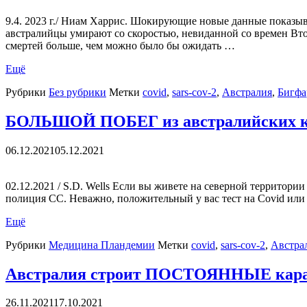
9.4. 2023 г./ Ниам Харрис. Шокирующие новые данные показыва
австралийцы умирают со скоростью, невиданной со времен Вто
смертей больше, чем можно было бы ожидать …
Ещё
Рубрики
Без рубрики
Метки
covid
,
sars-cov-2
,
Австралия
,
Бигфа
БОЛЬШОЙ ПОБЕГ из австралийских ко
06.12.2021
05.12.2021
02.12.2021 / S.D. Wells Если вы живете на северной территори
полиция СС. Неважно, положительный у вас тест на Covid или 
Ещё
Рубрики
Медицина Пландемии
Метки
covid
,
sars-cov-2
,
Австра
Австралия строит ПОСТОЯННЫЕ карант
26.11.2021
17.10.2021