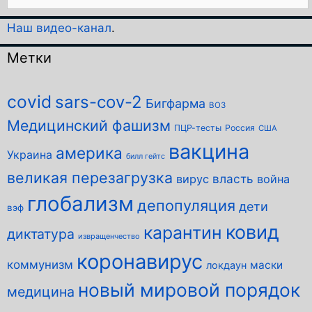
Наш видео-канал
.
Метки
covid
sars-cov-2
Бигфарма
ВОЗ
Медицинский фашизм
ПЦР-тесты
Россия
США
вакцина
америка
Украина
билл гейтс
великая перезагрузка
власть
вирус
война
глобализм
депопуляция
дети
вэф
ковид
карантин
диктатура
извращенчество
коронавирус
коммунизм
маски
локдаун
новый мировой порядок
медицина