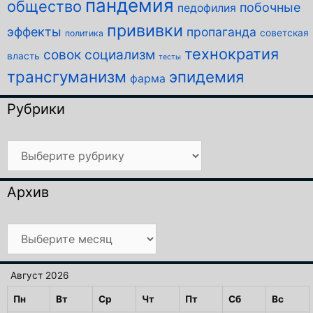
пандемия
общество
побочные
педофилия
прививки
эффекты
пропаганда
советская
политика
технократия
совок
социализм
власть
тесты
трансгуманизм
эпидемия
фарма
Рубрики
Рубрики
Архив
Архив
Август 2026
Пн
Вт
Ср
Чт
Пт
Сб
Вс