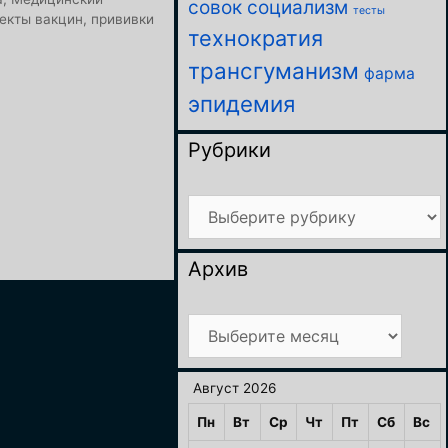
совок
социализм
тесты
екты вакцин
,
прививки
технократия
трансгуманизм
фарма
эпидемия
Рубрики
Рубрики
Архив
Архив
Август 2026
Пн
Вт
Ср
Чт
Пт
Сб
Вс