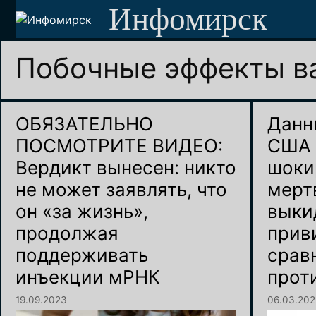
Перейти
Инфомирск
к
содержимому
Побочные эффекты в
ОБЯЗАТЕЛЬНО
Данн
ПОСМОТРИТЕ ВИДЕО:
США 
Вердикт вынесен: никто
шоки
не может заявлять, что
мерт
он «за жизнь»,
выки
продолжая
прив
поддерживать
срав
инъекции мРНК
прот
19.09.2023
06.03.20