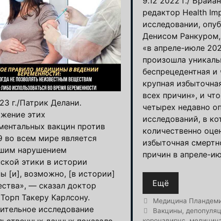
9.12 2022 г./ Брайа
редактор Health Im
исследовании, опу
Денисом Ранкуром,
«в апреле-июле 202
произошла уникальн
беспрецедентная и
крупная избыточна
всех причин», и чт
23 г./Патрик Делани.
четырех недавно о
жение этих
исследований, в к
ментальных вакцин против
количественно оце
9 во всем мире является
избыточная смертн
шим нарушением
причин в апреле-ию
ской этики в истории
ы [и], возможно, [в истории]
Ещё
ества», — сказал доктор
Торп Такеру Карлсону.
Рубрики
Медицина Пландем
ительное исследование
Метки
Вакцины
,
депопуля
льственных данных показало,
коронавирус
,
медицин