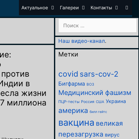
Актуальное
Галереи
Контакты
Поиск:
Наш видео-канал
.
ие:
Метки
о
 против
covid
sars-cov-2
Индии в
Бигфарма
ВОЗ
несла жизни
Медицинский фашизм
,7 миллиона
Украина
ПЦР-тесты
Россия
США
америка
билл гейтс
вакцина
великая
перезагрузка
вирус