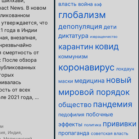
н Шилхави,
власть
война
вэф
pact News. В новом
глобализм
бликованном
 утверждается, что
депопуляция
дети
1 года в Индии
диктатура
извращенчество
ая, внезапная,
ковид
карантин
 чрезвычайно
я смертность от
коммунизм
о: После обзора
коронавирус
публикованных
локдаун
оторых
новый
медицина
маски
нивалась
ость от всех
мировой порядок
ле 2021 года, …
пандемия
общество
побочные
педофилия
прививки
эффекты
политика
ии
пропаганда
ция
,
Индия
,
советская власть
а
,
Медицинский