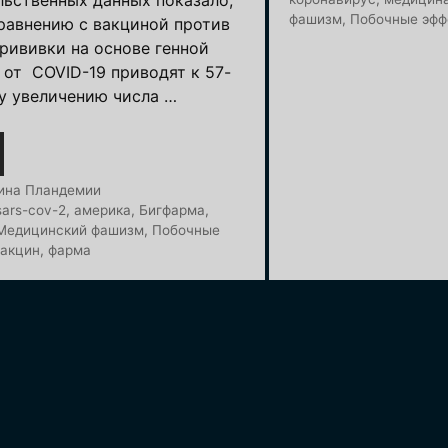
фашизм
,
Побочные эфф
сравнению с вакциной против
прививки на основе генной
 от COVID-19 приводят к 57-
у увеличению числа …
и
ина Пландемии
sars-cov-2
,
америка
,
Бигфарма
,
Медицинский фашизм
,
Побочные
вакцин
,
фарма