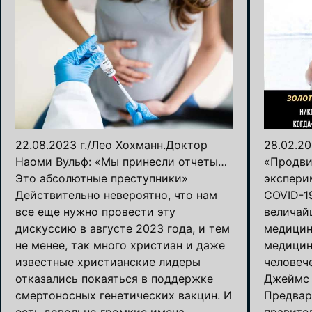
22.08.2023 г./Лео Хохманн.Доктор
28.02.20
Наоми Вульф: «Мы принесли отчеты…
«Продви
Это абсолютные преступники»
экспери
Действительно невероятно, что нам
COVID-1
все еще нужно провести эту
величай
дискуссию в августе 2023 года, и тем
медицин
не менее, так много христиан и даже
медицин
известные христианские лидеры
человеч
отказались покаяться в поддержке
Джеймс 
смертоносных генетических вакцин. И
Предвар
есть довольно громкие имена,
правите