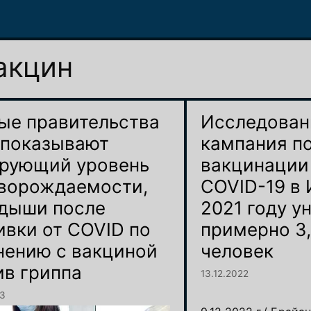
акцин
ые правительства
Исследован
показывают
кампания п
рующий уровень
вакцинации
ворождаемости,
COVID-19 в 
дыши после
2021 году у
ивки от COVID по
примерно 3
нению с вакциной
человек
ив гриппа
13.12.2022
23