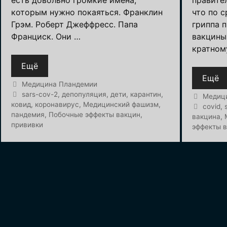
которым нужно покаяться. Франклин
что по 
Грэм. Роберт Джеффресс. Папа
гриппа 
Франциск. Они …
вакцины
кратном
Ещё
Ещё
Рубрики
Медицина Пландемии
Метки
sars-cov-2
,
депопуляция
,
дети
,
карантин
,
Рубрик
Медиц
ковид
,
коронавирус
,
Медицинский фашизм
,
Метки
covid
,
пандемия
,
Побочные эффекты вакцин
,
вакцина
,
прививки
эффекты 