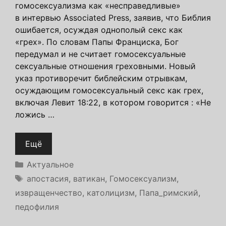
гомосексуализма как «несправедливые»
в интервью Associated Press, заявив, что Библия
ошибается, осуждая однополый секс как
«грех». По словам Папы Франциска, Бог
передумал и не считает гомосексуальные
сексуальные отношения греховными. Новый
указ противоречит библейским отрывкам,
осуждающим гомосексуальный секс как грех,
включая Левит 18:22, в котором говорится : «Не
ложись …
Ещё
Рубрики
Актуальное
Метки
апостасия
,
ватикан
,
Гомосексуализм
,
извращенчество
,
католицизм
,
Папа_римский
,
педофилия