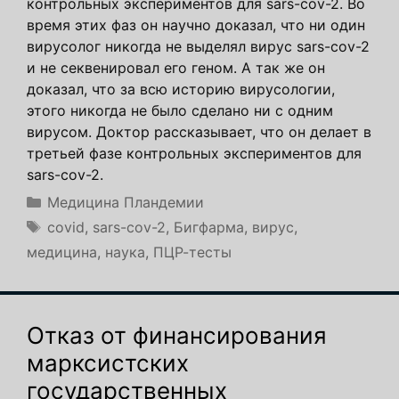
контрольных экспериментов для sars-cov-2. Во
время этих фаз он научно доказал, что ни один
вирусолог никогда не выделял вирус sars-cov-2
и не секвенировал его геном. А так же он
доказал, что за всю историю вирусологии,
этого никогда не было сделано ни с одним
вирусом. Доктор рассказывает, что он делает в
третьей фазе контрольных экспериментов для
sars-cov-2.
Рубрики
Медицина Пландемии
Метки
covid
,
sars-cov-2
,
Бигфарма
,
вирус
,
медицина
,
наука
,
ПЦР-тесты
Отказ от финансирования
марксистских
государственных