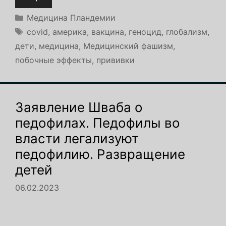
Рубрики
Медицина Пландемии
Метки
covid
,
америка
,
вакцина
,
геноцид
,
глобализм
,
дети
,
медицина
,
Медицинский фашизм
,
побочные эффекты
,
прививки
Заявление Шваба о
педофилах. Педофилы во
власти легализуют
педофилию. Развращение
детей
06.02.2023