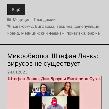
Ещё
Рубрики
Медицина Пландемии
Метки
sars-cov-2
,
Бигфарма
,
вакцина
,
депопуляция
,
ковид
,
Медицинский фашизм
,
прививки
,
фарма
Микробиолог Штефан Ланка:
вирусов не существует
24.01.2023