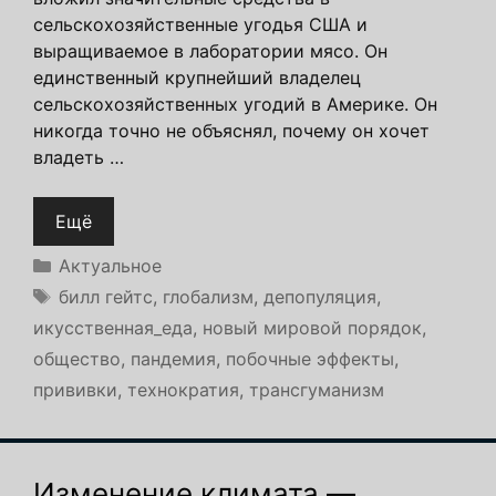
сельскохозяйственные угодья США и
выращиваемое в лаборатории мясо. Он
единственный крупнейший владелец
сельскохозяйственных угодий в Америке. Он
никогда точно не объяснял, почему он хочет
владеть …
Ещё
Рубрики
Актуальное
Метки
билл гейтс
,
глобализм
,
депопуляция
,
икусственная_еда
,
новый мировой порядок
,
общество
,
пандемия
,
побочные эффекты
,
прививки
,
технократия
,
трансгуманизм
Изменение климата —