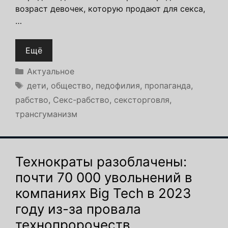
возраст девочек, которую продают для секса,
…
Ещё
Рубрики
Актуальное
Метки
дети
,
общество
,
педофилия
,
пропаганда
,
рабство
,
Секс-рабство
,
сексторговля
,
трансгуманизм
Технократы разоблачены:
почти 70 000 увольнений в
компаниях Big Tech в 2023
году из-за провала
технопророчеств