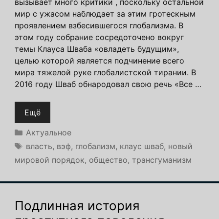
вызывает много критики , поскольку остальной
мир с ужасом наблюдает за этим гротескным
проявлением взбесившегося глобализма. В
этом году собрание сосредоточено вокруг
темы Клауса Шваба «овладеть будущим»,
целью которой является подчинение всего
мира тяжелой руке глобалистской тирании. В
2016 году Шваб обнародовал свою речь «Все …
Ещё
Рубрики
Актуальное
Метки
власть
,
вэф
,
глобализм
,
клаус шваб
,
новый
мировой порядок
,
общество
,
трансгуманизм
Подлинная история