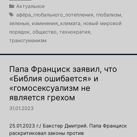
Рубрики
Актуальное
Метки
афёра_глобального_потепления
,
глобализм
,
зеленые
,
изменения_климата
,
новый мировой
порядок
,
общество
,
технократия
,
трансгуманизм
Папа Франциск заявил, что
«Библия ошибается» и
«гомосексуализм не
является грехом
31.01.2023
25.01.2023 г./ Бакстер Дмитрий. Папа Франциск
раскритиковал законы против