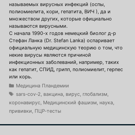
называемых вирусных инфекций (оспы,
полиомиелита, кори, гепатита, ВИЧ ), да и
множеством других, которые официально
называются вирусными.
С начала 1990-х годов немецкий биолог д-р
Стефан Ланка (Dr. Stefan Lanka) оспаривает
официальную медицинскую теорию о том, что
некие вирусы являются причиной
инфекционных заболеваний, например, таких
как гепатит, СПИД, грипп, полиомиелит, герпес
или корь.
Рубрики
Медицина Пландемии
Метки
sars-cov-2
,
вакцина
,
вирус
,
глобализм
,
коронавирус
,
Медицинский фашизм
,
наука
,
прививки
,
ПЦР-тесты