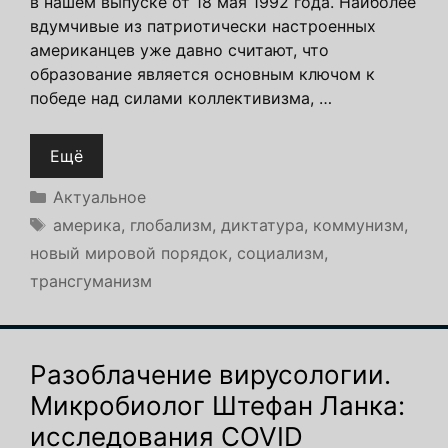
в нашем выпуске от 18 мая 1992 года. Наиболее
вдумчивые из патриотически настроенных
американцев уже давно считают, что
образование является основным ключом к
победе над силами коллективизма, …
Ещё
Рубрики
Актуальное
Метки
америка
,
глобализм
,
диктатура
,
коммунизм
,
новый мировой порядок
,
социализм
,
трансгуманизм
Разоблачение вирусологии.
Микробиолог Штефан Ланка:
исследования COVID