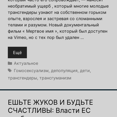
необратимый ущерб , который многие молодые
трансгендеры узнают на собственном горьком
опыте, взрослея и застревая со сломанными
телами и разумом. Новый документальный
фильм « Мертвое имя », который был доступен
на Vimeo, но с тех пор был удален …
Ещё
Рубрики
Актуальное
Метки
Гомосексуализм
,
депопуляция
,
дети
,
трансгендеры
,
трансгуманизм
ЕШЬТЕ ЖУКОВ И БУДЬТЕ
СЧАСТЛИВЫ: ​​Власти ЕС